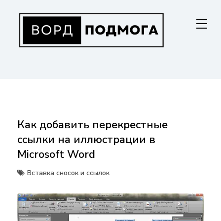
Перейти
к
содержанию
ВОРДПОДМОГА
Ваш гид в мире Microsoft Word. Инструкции по установке, функциям,
структурированию документов и совместной работе. Станьте
мастером Word!
Как добавить перекрестные
ссылки на иллюстрации в
Microsoft Word
Вставка сносок и ссылок