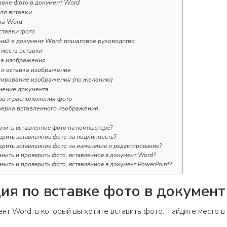
авке фото в документ Word
ля вставки
та Word
ставки фото
ний в документ Word: пошаговое руководство
 места вставки
ка изображения
 и вставка изображения
тирование изображения (по желанию)
нение документа
ов и расположения фото
верка вставленного изображения
анить вставленное фото на компьютере?
ерить вставленное фото на подлинность?
ерить вставленное фото на изменение и редактирование?
анить и проверить фото, вставленное в документ Word?
анить и проверить фото, вставленное в документ PowerPoint?
ия по вставке фото в докумен
ент Word, в который вы хотите вставить фото. Найдите место в