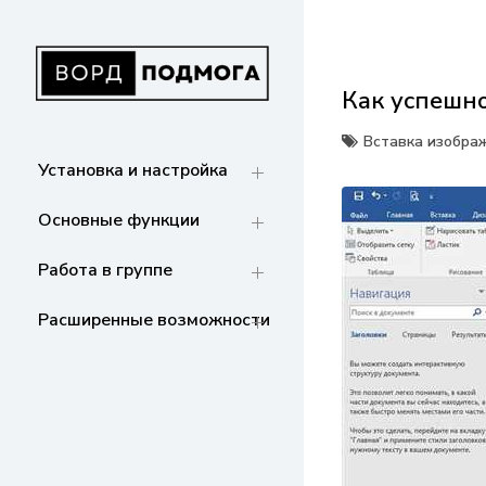
Перейти
к
содержанию
Как успешно
ВОРДПОДМОГА
Ваш гид в мире Microsoft Word. Инструкции
по установке, функциям,
Вставка изобра
структурированию документов и
Установка и настройка
совместной работе. Станьте мастером
Word!
Основные функции
Работа в группе
Расширенные возможности