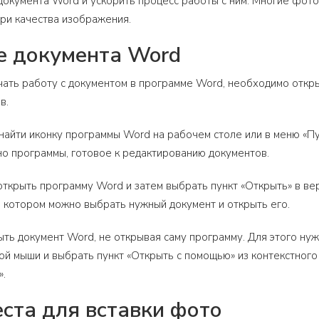
документа Word и ускорить процесс работы с ним. Многие фо
ри качества изображения.
е документа Word
чать работу с документом в программе Word, необходимо откры
в.
айти иконку программы Word на рабочем столе или в меню «Пу
но программы, готовое к редактированию документов.
ткрыть программу Word и затем выбрать пункт «Открыть» в вер
в котором можно выбрать нужный документ и открыть его.
ть документ Word, не открывая саму программу. Для этого ну
ой мыши и выбрать пункт «Открыть с помощью» из контекстного
».
ста для вставки фото