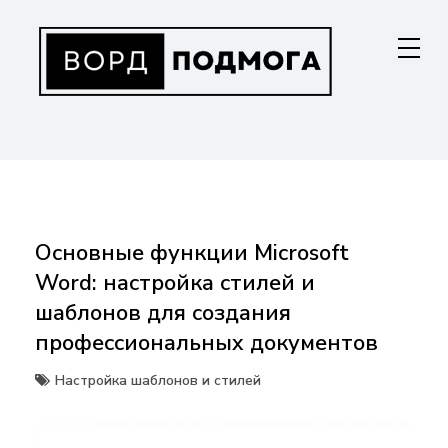
Перейти
к
содержанию
ВОРДПОДМОГА
Ваш гид в мире Microsoft Word. Инструкции по установке, функциям,
структурированию документов и совместной работе. Станьте
мастером Word!
Основные функции Microsoft
Word: настройка стилей и
шаблонов для создания
профессиональных документов
Настройка шаблонов и стилей