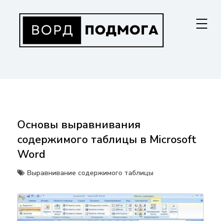
Перейти
к
содержанию
ВОРДПОДМОГА
Ваш гид в мире Microsoft Word. Инструкции по установке, функциям,
структурированию документов и совместной работе. Станьте
мастером Word!
Основы выравнивания
содержимого таблицы в Microsoft
Word
Выравнивание содержимого таблицы