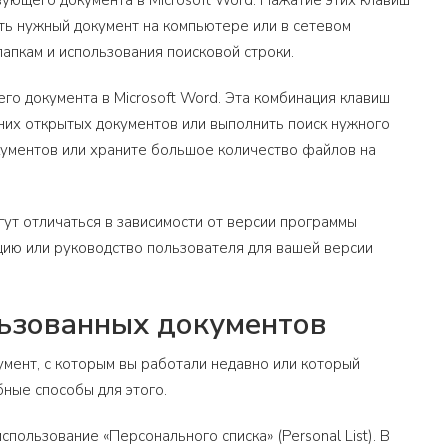
ующего документа в Microsoft Word. Нажатие этих клавиш
ть нужный документ на компьютере или в сетевом
апкам и использования поисковой строки.
о документа в Microsoft Word. Эта комбинация клавиш
дних открытых документов или выполнить поиск нужного
кументов или храните большое количество файлов на
ут отличаться в зависимости от версии программы
цию или руководство пользователя для вашей версии
льзованных документов
умент, с которым вы работали недавно или который
ные способы для этого.
ользование «Персонального списка» (Personal List). В