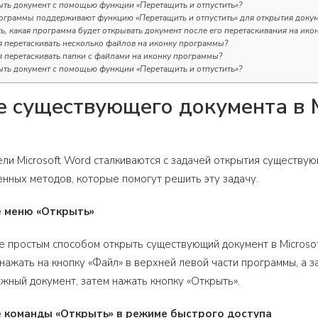
ыть документ с помощью функции «Перетащить и отпустить»?
ограммы поддерживают функцию «Перетащить и отпустить» для открытия доку
ть, какая программа будет открывать документ после его перетаскивания на ик
я перетаскивать несколько файлов на иконку программы?
я перетаскивать папки с файлами на иконку программы?
ыть документ с помощью функции «Перетащить и отпустить»?
 существующего документа в M
ли Microsoft Word сталкиваются с задачей открытия существую
нных методов, которые помогут решить эту задачу.
е меню «Открыть»
 простым способом открыть существующий документ в Microsof
нажать на кнопку «Файл» в верхней левой части программы, а 
ужный документ, затем нажать кнопку «Открыть».
е команды «Открыть» в режиме быстрого доступа