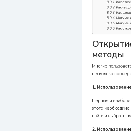
Как откр
Какие пр
Как узна
Могу ли 
Могу ли 
Как откр
Открытие
методы
Многие пользовате
несколько провере
1. Использовани
Первым и наиболее
этого необходимо 
найти и выбрать н
2. Использовани