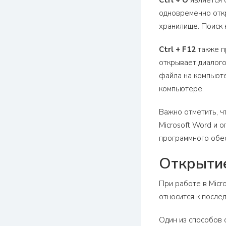
Ctrl + O
является 
одновременно откр
хранилище. Поиск 
Ctrl + F12
также п
открывает диалого
файла на компьюте
компьютере.
Важно отметить, ч
Microsoft Word и 
программного обес
Открытие
При работе в Micr
относится к после
Один из способов 