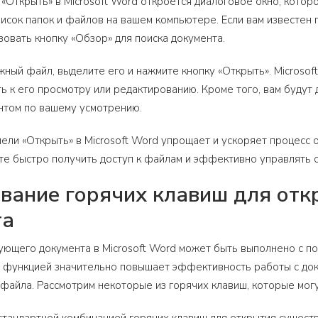
«Открыть» в Microsoft Word откроется диалоговое окно, которо
писок папок и файлов на вашем компьютере. Если вам известен 
зовать кнопку «Обзор» для поиска документа.
жный файл, выделите его и нажмите кнопку «Открыть». Microsof
ь к его просмотру или редактированию. Кроме того, вам будут
нтом по вашему усмотрению.
ели «Открыть» в Microsoft Word упрощает и ускоряет процесс 
е быстро получить доступ к файлам и эффективно управлять 
вание горячих клавиш для от
та
ющего документа в Microsoft Word может быть выполнено с по
 функцией значительно повышает эффективность работы с доку
файла. Рассмотрим некоторые из горячих клавиш, которые могу