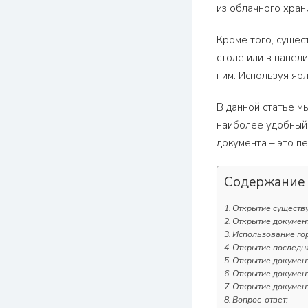
из облачного хран
Кроме того, сущес
столе или в панел
ним. Используя яр
В данной статье м
наиболее удобный 
документа – это пе
Содержание
Открытие существ
Открытие документ
Использование го
Открытие последн
Открытие докумен
Открытие документ
Открытие докумен
Вопрос-ответ: