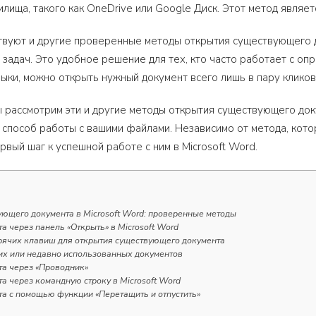
илища, такого как OneDrive или Google Диск. Этот метод являе
твуют и другие проверенные методы открытия существующего 
и задач. Это удобное решение для тех, кто часто работает с о
лыки, можно открыть нужный документ всего лишь в пару кликов
ы рассмотрим эти и другие методы открытия существующего док
способ работы с вашими файлами. Независимо от метода, кото
рвый шаг к успешной работе с ним в Microsoft Word.
ующего документа в Microsoft Word: проверенные методы
а через панель «Открыть» в Microsoft Word
рячих клавиш для открытия существующего документа
их или недавно использованных документов
та через «Проводник»
а через командную строку в Microsoft Word
та с помощью функции «Перетащить и отпустить»