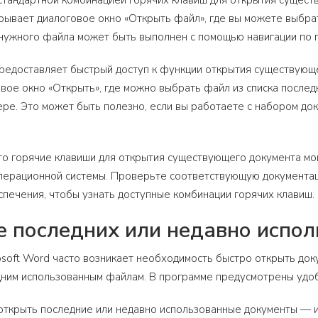
стандартной комбинацией горячих клавиш для открытия существ
ывает диалоговое окно «Открыть файл», где вы можете выбра
нужного файла может быть выполнен с помощью навигации по п
редоставляет быстрый доступ к функции открытия существующег
вое окно «Открыть», где можно выбрать файл из списка после
ре. Это может быть полезно, если вы работаете с набором до
то горячие клавиши для открытия существующего документа мог
операционной системы. Проверьте соответствующую документа
печения, чтобы узнать доступные комбинации горячих клавиш.
 последних или недавно испо
osoft Word часто возникает необходимость быстро открыть док
дним использованным файлам. В программе предусмотрены удоб
открыть последние или недавно использованные документы — исп