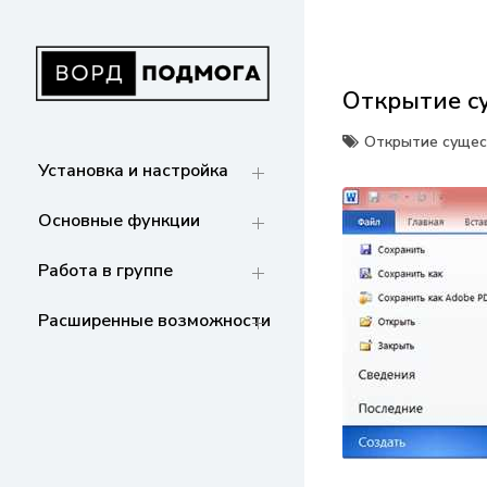
Перейти
к
содержанию
Открытие с
ВОРДПОДМОГА
Ваш гид в мире Microsoft Word. Инструкции
по установке, функциям,
Открытие сущес
структурированию документов и
Установка и настройка
совместной работе. Станьте мастером
Word!
Основные функции
Работа в группе
Расширенные возможности