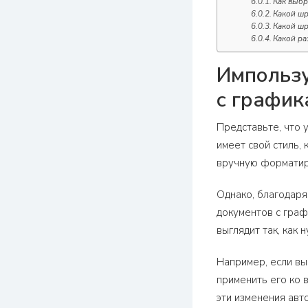
Как выбр
Какой шр
Какой шр
Какой ра
Импользу
с график
Представьте, что 
имеет свой стиль,
вручную форматиро
Однако, благодаря
документов с граф
выглядит так, как 
Например, если вы
применить его ко 
эти изменения авт