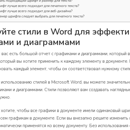
ать подходящий шрифт и размер для текста?
ифт лучше всего подходит для печатного текста?
ифт лучше всего подходит для веб-дизайна?
змер шрифта следует выбрать для печатного текста?
йте стили в Word для эффекти
ами и диаграммами
у вас есть большой отчет с графиками и диаграммами, который 
 который вы хотите применить к каждому элементу в документе.
вать каждый элемент, чтобы он соответствовал нужному стил
 использованию стилей в Microsoft Word, вы можете значитель
иками и диаграммами. Стили позволяют вам создавать наглядны
нужно.
 хотите, чтобы все графики в документе имели одинаковый шри
всем графикам в документе. Если вы внезапно решите изменить 
оматически применятся ко всему документу. Без использования