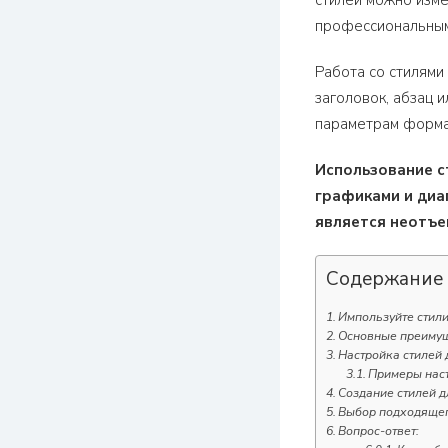
стилей можно изме
профессиональным
Работа со стилями
заголовок, абзац 
параметрам формат
Использование с
графиками и диа
является неотъе
Содержание
Импользуйте стил
Основные преимущ
Настройка стилей 
Примеры наст
Создание стилей д
Выбор подходящег
Вопрос-ответ: