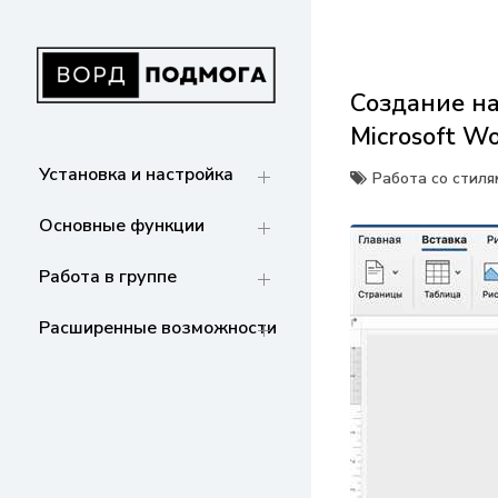
Перейти
к
содержанию
Создание на
ВОРДПОДМОГА
Ваш гид в мире Microsoft Word. Инструкции
Microsoft W
по установке, функциям,
структурированию документов и
Установка и настройка
Работа со стиля
совместной работе. Станьте мастером
Word!
Основные функции
Работа в группе
Расширенные возможности