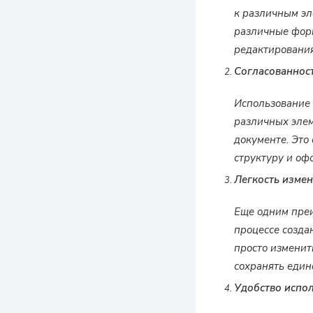
к различным эл
различные форм
редактирования
Согласованност
Использование 
различных элем
документе. Это
структуру и оф
Легкость измен
Еще одним преи
процессе созда
просто изменит
сохранять един
Удобство испол