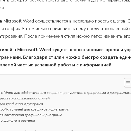
нять шрифты, размер текста, цвета, рамки и другие параметры
и.
 в Microsoft Word осуществляется в несколько простых шагов.
или график. Затем можно применить к нему предустановленный 
ирования. После применения стиля можно легко изменить его, 
тилей в Microsoft Word существенно экономит время и 
граммами. Благодаря стилям можно быстро создать един
млемой частью успешной работы с информацией.
и в Word для эффективного создания документов с графиками и диаграммам
ества использования стилей
для графиков и диаграмм
ройки стилей для графиков и диаграмм:
ля заголовков графиков и диаграмм
о шрифта и размера