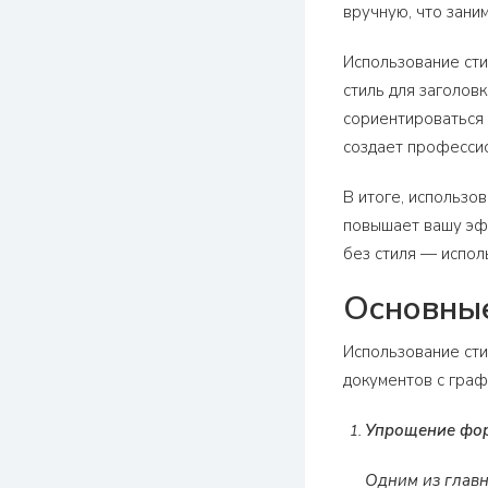
вручную, что зани
Использование сти
стиль для заголов
сориентироваться 
создает професси
В итоге, использо
повышает вашу эф
без стиля — испол
Основные
Использование сти
документов с граф
Упрощение фор
Одним из главн