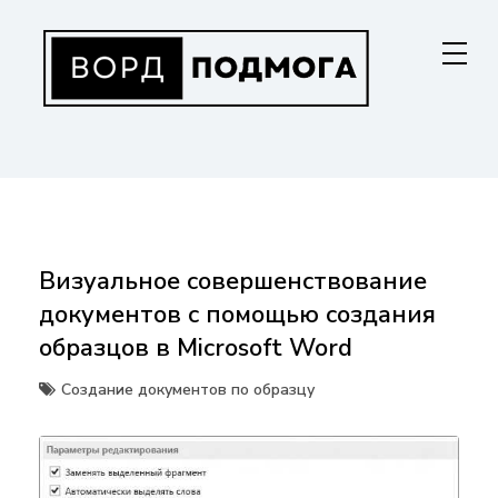
Перейти
к
содержанию
ВОРДПОДМОГА
Ваш гид в мире Microsoft Word. Инструкции по установке, функциям,
структурированию документов и совместной работе. Станьте
мастером Word!
Визуальное совершенствование
документов с помощью создания
образцов в Microsoft Word
Создание документов по образцу