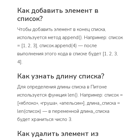
Как добавить элемент в
список?
Чтобы добавить элемент в конец списка,
используется метод append(). Например: список
= [1, 2, 3], список.append(4) — после
выполнения этого кода в списке будет [1, 2, 3,
4].
Как узнать длину списка?
Для определения длины списка в Питоне
используется функция len(). Например: список =
[«яблоко», «груша», «апельсин»], длина_списка =
len(список) — в переменной длина_списка
будет храниться число 3.
Как удалить элемент из