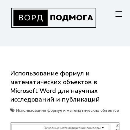
Перейти
к
содержанию
ВОРДПОДМОГА
Ваш гид в мире Microsoft Word. Инструкции по установке, функциям,
структурированию документов и совместной работе. Станьте
мастером Word!
Использование формул и
математических объектов в
Microsoft Word для научных
исследований и публикаций
Использование формул и математических объектов