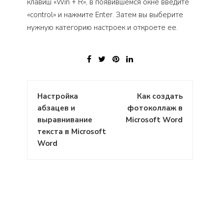
клавиш «Win + R», в появившемся окне введите
«control» и нажмите Enter. Затем вы выберите
нужную категорию настроек и откроете ее.
Навигация
Настройка
Как создать
по
абзацев и
фотоколлаж в
записям
выравнивание
Microsoft Word
текста в Microsoft
Word
: