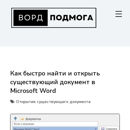
Перейти
к
содержанию
ВОРДПОДМОГА
Ваш гид в мире Microsoft Word. Инструкции по установке, функциям,
структурированию документов и совместной работе. Станьте
мастером Word!
Как быстро найти и открыть
существующий документ в
Microsoft Word
Открытие существующего документа