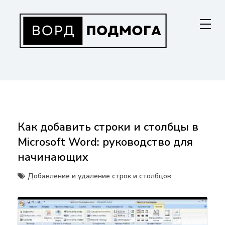
Перейти
к
содержанию
ВОРДПОДМОГА
Ваш гид в мире Microsoft Word. Инструкции по установке, функциям,
структурированию документов и совместной работе. Станьте
мастером Word!
Как добавить строки и столбцы в
Microsoft Word: руководство для
начинающих
Добавление и удаление строк и столбцов