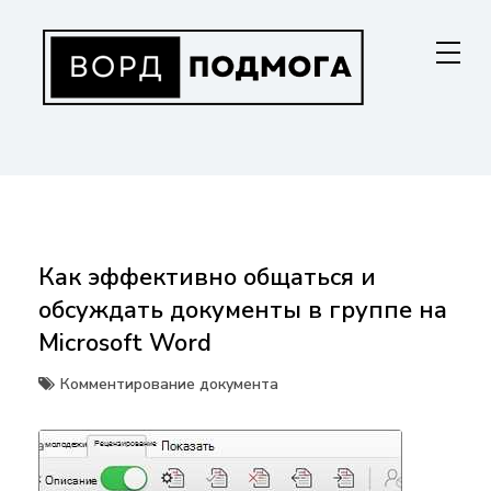
Перейти
к
содержанию
ВОРДПОДМОГА
Ваш гид в мире Microsoft Word. Инструкции по установке, функциям,
структурированию документов и совместной работе. Станьте
мастером Word!
Как эффективно общаться и
обсуждать документы в группе на
Microsoft Word
Комментирование документа