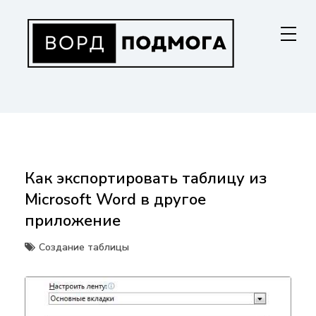
Перейти
к
содержанию
ВОРДПОДМОГА
Ваш гид в мире Microsoft Word. Инструкции по установке, функциям,
структурированию документов и совместной работе. Станьте
мастером Word!
Как экспортировать таблицу из
Microsoft Word в другое
приложение
Создание таблицы