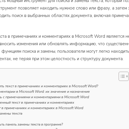
есть мощный инструмент для поиска и замены текста, который 
струмент позволяет находить нужное слово или фразу, а затем 
дить поиск в выбранных областях документа, включая примеча
кста в примечаниях и комментариях в Microsoft Word является 
вносить изменения или обновлять информацию, что существенн
 функциям поиска и замены, пользователи могут легко наход
ентах, не теряя при этом целостность и структуру документа.
ить текст в примечаниях и комментариях в Microsoft Word?
ентарии в Microsoft Word: их значение и назначение
ь с примечаниями и комментариями в Microsoft Word
ленный текст в примечаниях и комментариях
т в примечаниях и комментариях в Microsoft Word
замены текста
ыть панель замены текста в программе?