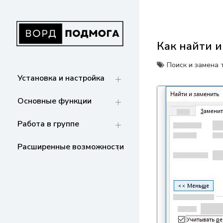
Перейти
к
содержанию
Как найти и
ВОРДПОДМОГА
Ваш гид в мире Microsoft Word. Инструкции
по установке, функциям,
Поиск и замена 
структурированию документов и
Установка и настройка
совместной работе. Станьте мастером
Word!
Основные функции
Работа в группе
Расширенные возможности