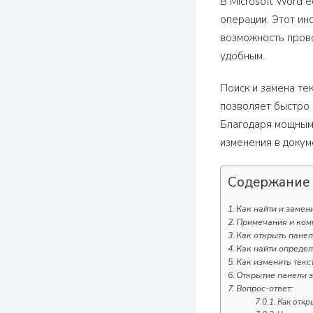
В Microsoft Word 
операции. Этот ин
возможность прово
удобным.
Поиск и замена те
позволяет быстро 
Благодаря мощным
изменения в докум
Содержание
Как найти и замен
Примечания и комм
Как открыть панел
Как найти опреде
Как изменить текс
Открытие панели 
Вопрос-ответ:
Как откр