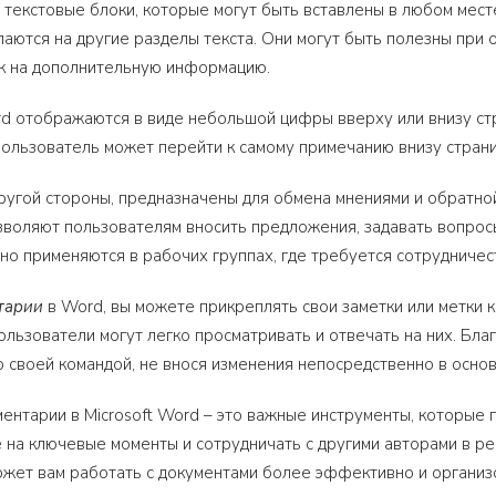
 текстовые блоки, которые могут быть вставлены в любом мес
лаются на другие разделы текста. Они могут быть полезны при
к на дополнительную информацию.
d отображаются в виде небольшой цифры вверху или внизу стр
пользователь может перейти к самому примечанию внизу страни
 другой стороны, предназначены для обмена мнениями и обратн
зволяют пользователям вносить предложения, задавать вопросы
о применяются в рабочих группах, где требуется сотрудничес
тарии
в Word, вы можете прикреплять свои заметки или метки 
пользователи могут легко просматривать и отвечать на них. Б
о своей командой, не внося изменения непосредственно в основ
ентарии в Microsoft Word – это важные инструменты, которые 
 на ключевые моменты и сотрудничать с другими авторами в ре
жет вам работать с документами более эффективно и организ