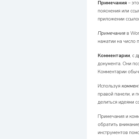
Примечания
– это
пояснения или ссы
приложении ссыло
Примечания
в Wor
нажатии на число 
Комментарии
, с
документа. Они по
Комментарии обычн
Используя
коммен
правой панели, и 
делиться идеями с
Примечания и комм
обратить внимание
инструментов помо