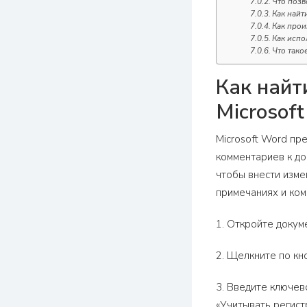
Что позв
Как найт
Как прои
Как испо
Что тако
Как найт
Microsof
Microsoft Word пр
комментариев к до
чтобы внести изме
примечаниях и ком
1. Откройте докум
2. Щелкните по кн
3. Введите ключев
«Учитывать регист