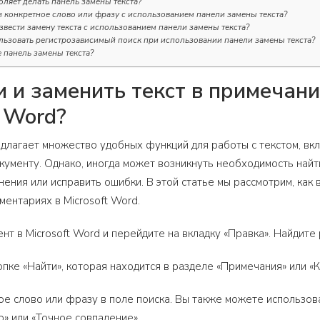
оляет делать панель замены текста?
и конкретное слово или фразу с использованием панели замены текста?
звести замену текста с использованием панели замены текста?
льзовать регистрозависимый поиск при использовании панели замены текста?
е панель замены текста?
и и заменить текст в примечан
t Word?
едлагает множество удобных функций для работы с текстом, в
кументу. Однако, иногда может возникнуть необходимость найт
нения или исправить ошибки. В этой статье мы рассмотрим, как
ментариях в Microsoft Word.
ент в Microsoft Word и перейдите на вкладку «Правка». Найдит
опке «Найти», которая находится в разделе «Примечания» или «
ое слово или фразу в поле поиска. Вы также можете использов
р» или «Точное совпадение».