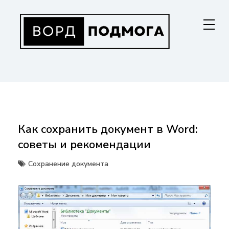
Перейти
к
содержанию
ВОРДПОДМОГА
Ваш гид в мире Microsoft Word. Инструкции по установке, функциям,
структурированию документов и совместной работе. Станьте
мастером Word!
Как сохранить документ в Word:
советы и рекомендации
Сохранение документа