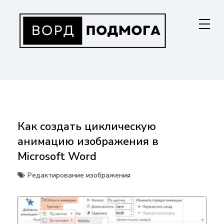
Перейти
к
содержанию
ВОРДПОДМОГА
Ваш гид в мире Microsoft Word. Инструкции по установке, функциям,
структурированию документов и совместной работе. Станьте
мастером Word!
Как создать циклическую
анимацию изображения в
Microsoft Word
Редактирование изображения