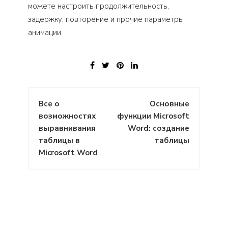
можете настроить продолжительность,
задержку, повторение и прочие параметры
анимации.
Навигация
Все о
Основные
по
возможностях
функции Microsoft
записям
выравнивания
Word: создание
таблицы в
таблицы
Microsoft Word
: