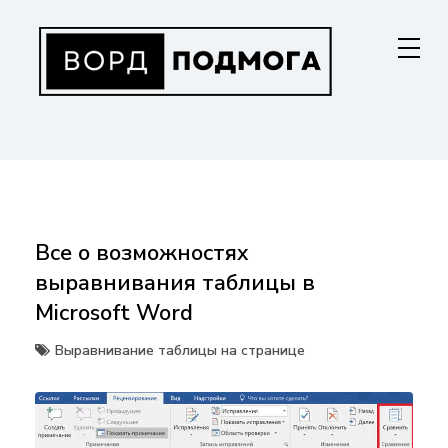
Перейти
к
содержанию
ВОРДПОДМОГА
Ваш гид в мире Microsoft Word. Инструкции по установке, функциям,
структурированию документов и совместной работе. Станьте
мастером Word!
Все о возможностях
выравнивания таблицы в
Microsoft Word
Выравнивание таблицы на странице