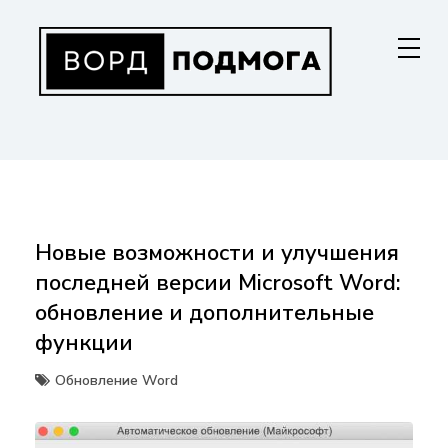
Перейти
к
содержанию
ВОРДПОДМОГА
Ваш гид в мире Microsoft Word. Инструкции по установке, функциям,
структурированию документов и совместной работе. Станьте
мастером Word!
Новые возможности и улучшения
последней версии Microsoft Word:
обновление и дополнительные
функции
Обновление Word