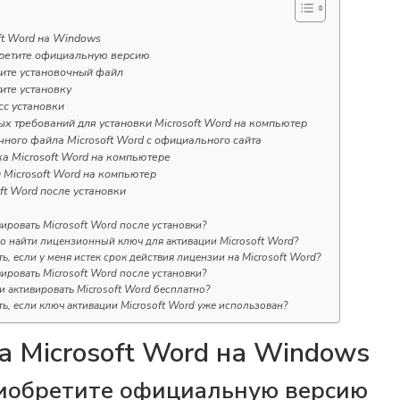
ft Word на Windows
бретите официальную версию
зите установочный файл
ите установку
сс установки
х требований для установки Microsoft Word на компьютер
чного файла Microsoft Word с официального сайта
а Microsoft Word на компьютере
 Microsoft Word на компьютер
ft Word после установки
вировать Microsoft Word после установки?
о найти лицензионный ключ для активации Microsoft Word?
ть, если у меня истек срок действия лицензии на Microsoft Word?
вировать Microsoft Word после установки?
 активировать Microsoft Word бесплатно?
ть, если ключ активации Microsoft Word уже использован?
а Microsoft Word на Windows
иобретите официальную версию