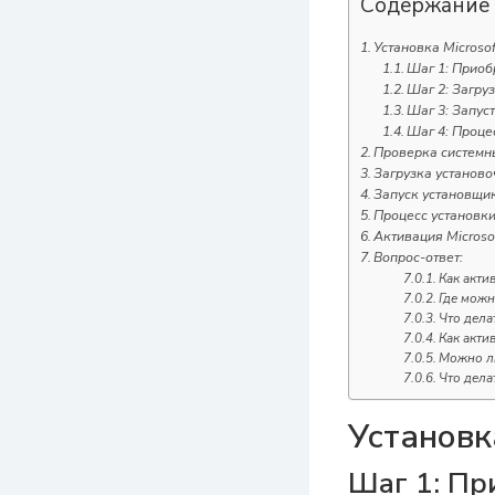
Содержание
Установка Microso
Шаг 1: Прио
Шаг 2: Загру
Шаг 3: Запуст
Шаг 4: Проце
Проверка системны
Загрузка установо
Запуск установщик
Процесс установки
Активация Microso
Вопрос-ответ:
Как акти
Где можн
Что дела
Как акти
Можно ли
Что дела
Установк
Шаг 1: Пр