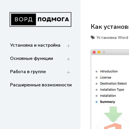
Перейти
к
содержанию
Как установ
ВОРДПОДМОГА
Ваш гид в мире Microsoft Word. Инструкции
по установке, функциям,
Установка Word
структурированию документов и
Установка и настройка
совместной работе. Станьте мастером
Word!
Основные функции
Работа в группе
Расширенные возможности