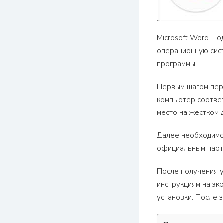
Microsoft Word – 
операционную сист
программы.
Первым шагом пере
компьютер соответ
место на жестком 
Далее необходимо 
официальным парт
После получения у
инструкциям на эк
установки. После 