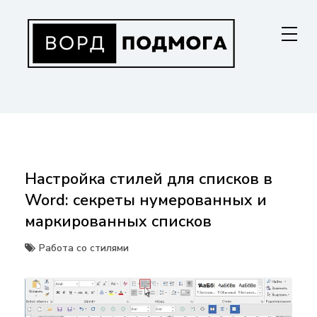
Перейти
к
содержанию
ВОРДПОДМОГА
Ваш гид в мире Microsoft Word. Инструкции по установке, функциям,
структурированию документов и совместной работе. Станьте
мастером Word!
Настройка стилей для списков в
Word: секреты нумерованных и
маркированных списков
Работа со стилями