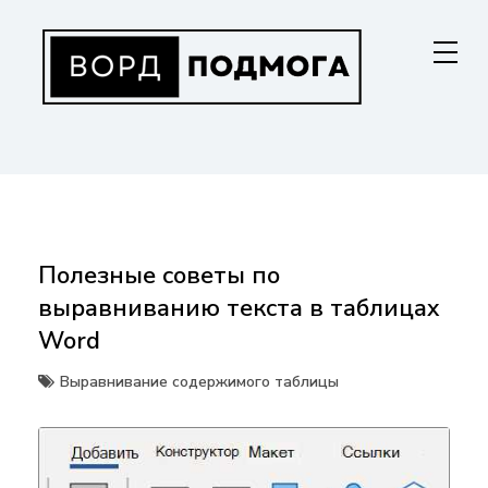
Перейти
к
содержанию
ВОРДПОДМОГА
Ваш гид в мире Microsoft Word. Инструкции по установке, функциям,
структурированию документов и совместной работе. Станьте
мастером Word!
Полезные советы по
выравниванию текста в таблицах
Word
Выравнивание содержимого таблицы