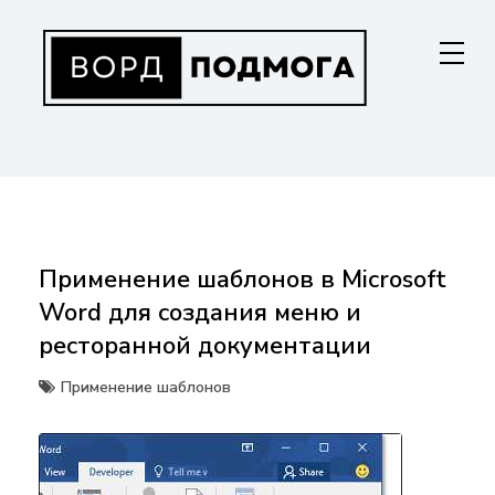
Перейти
к
содержанию
ВОРДПОДМОГА
Ваш гид в мире Microsoft Word. Инструкции по установке, функциям,
структурированию документов и совместной работе. Станьте
мастером Word!
Применение шаблонов в Microsoft
Word для создания меню и
ресторанной документации
Применение шаблонов