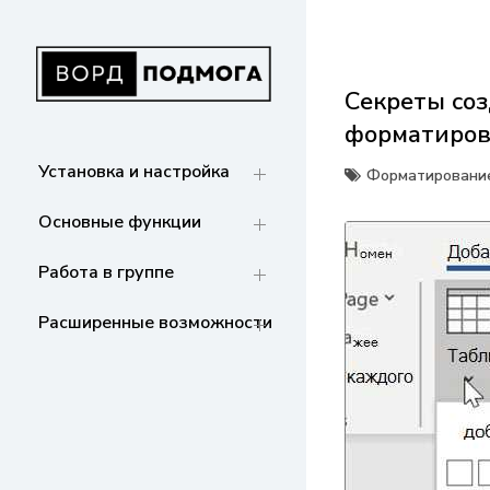
Перейти
к
содержанию
Секреты соз
ВОРДПОДМОГА
Ваш гид в мире Microsoft Word. Инструкции
форматиров
по установке, функциям,
структурированию документов и
Установка и настройка
Форматирование
совместной работе. Станьте мастером
Word!
Основные функции
Работа в группе
Расширенные возможности