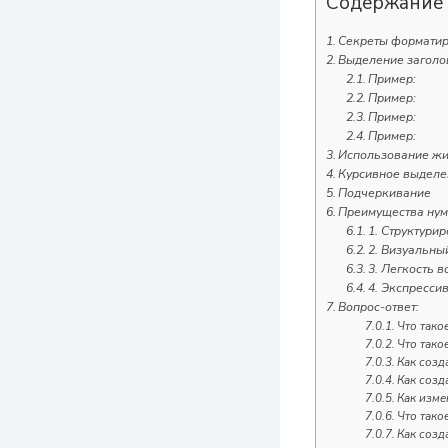
Содержание
Секреты форматиро
Выделение заголо
Пример:
Пример:
Пример:
Пример:
Использование ж
Курсивное выделе
Подчеркивание
Преимущества нум
1. Структури
2. Визуальны
3. Легкость 
4. Экспресси
Вопрос-ответ:
Что тако
Что тако
Как созд
Как созд
Как изме
Что тако
Как созд