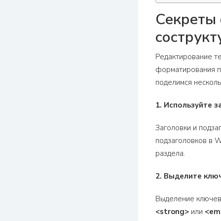
Секреты 
сострукт
Редактирование те
форматирования по
поделимся несколь
1. Используйте з
Заголовки и подза
подзаголовков в W
раздела.
2. Выделите клю
Выделение ключевы
<strong>
или
<em