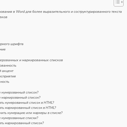
вания в Word для более выразительного и соструктурированного текста
вков
ирного шрифта
ние
ерованных и маркированных списков
рованность
й акцент
восприятия
вность
е нумерованный список?
е маркированный список?
ать нумерованный список в HTML?
ать маркированный список в HTML?
нить нумерацию или маркеры в списке?
е нумерованные списки?
ать маркированный список?