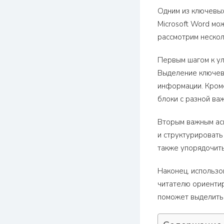
Одним из ключевых
Microsoft Word мо
рассмотрим нескол
Первым шагом к ул
Выделение ключев
информации. Кроме
блоки с разной ва
Вторым важным ас
и структурировать
также упорядочить
Наконец, использо
читателю ориентир
поможет выделить 