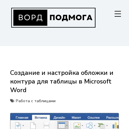
Перейти
к
содержанию
ВОРДПОДМОГА
Ваш гид в мире Microsoft Word. Инструкции по установке, функциям,
структурированию документов и совместной работе. Станьте
мастером Word!
Создание и настройка обложки и
контура для таблицы в Microsoft
Word
Работа с таблицами