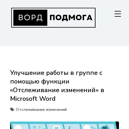
Перейти
к
содержанию
ВОРДПОДМОГА
Ваш гид в мире Microsoft Word. Инструкции по установке, функциям,
структурированию документов и совместной работе. Станьте
мастером Word!
Улучшение работы в группе с
помощью функции
«Отслеживание изменений» в
Microsoft Word
Отслеживание изменений