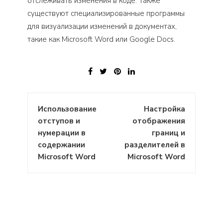
отслеживать изменения в коде. Также
существуют специализированные программы
для визуализации изменений в документах,
такие как Microsoft Word или Google Docs.
Навигация
Использование
Настройка
по
отступов и
отображения
записям
нумерации в
границ и
содержании
разделителей в
Microsoft Word
Microsoft Word
: