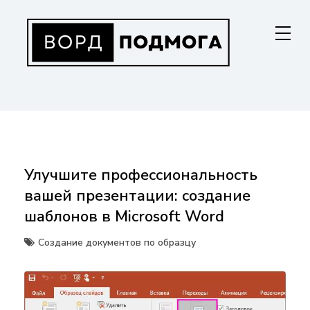
Перейти
к
содержанию
ВОРДПОДМОГА
Ваш гид в мире Microsoft Word. Инструкции по установке, функциям,
структурированию документов и совместной работе. Станьте
мастером Word!
Улучшите профессиональность
вашей презентации: создание
шаблонов в Microsoft Word
Создание документов по образцу