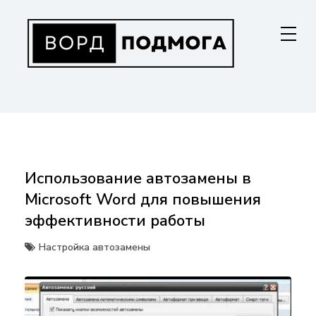
Перейти
к
содержанию
ВОРДПОДМОГА
Ваш гид в мире Microsoft Word. Инструкции по установке, функциям,
структурированию документов и совместной работе. Станьте
мастером Word!
Использование автозамены в
Microsoft Word для повышения
эффективности работы
Настройка автозамены