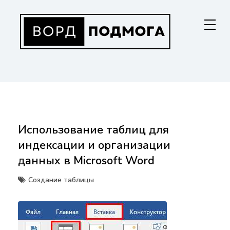
Перейти
к
содержанию
ВОРДПОДМОГА
Ваш гид в мире Microsoft Word. Инструкции по установке, функциям,
структурированию документов и совместной работе. Станьте
мастером Word!
Использование таблиц для
индексации и организации
данных в Microsoft Word
Создание таблицы