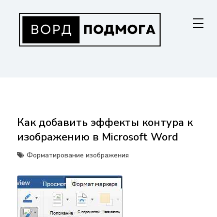
Перейти
к
содержанию
ВОРДПОДМОГА
Ваш гид в мире Microsoft Word. Инструкции по установке, функциям,
структурированию документов и совместной работе. Станьте
мастером Word!
Как добавить эффекты контура к
изображению в Microsoft Word
Форматирование изображения