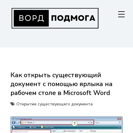
Перейти
к
содержанию
ВОРДПОДМОГА
Ваш гид в мире Microsoft Word. Инструкции по установке, функциям,
структурированию документов и совместной работе. Станьте
мастером Word!
Как открыть существующий
документ с помощью ярлыка на
рабочем столе в Microsoft Word
Открытие существующего документа