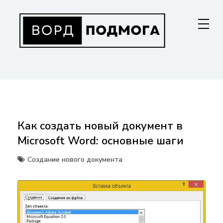
Перейти
к
содержанию
ВОРДПОДМОГА
Ваш гид в мире Microsoft Word. Инструкции по установке, функциям,
структурированию документов и совместной работе. Станьте
мастером Word!
Как создать новый документ в
Microsoft Word: основные шаги
Создание нового документа