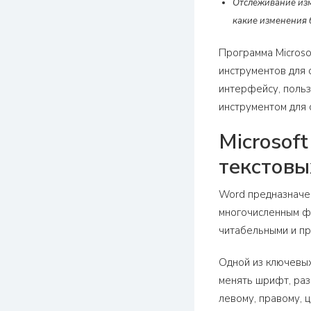
Отслеживание изм
какие изменения б
Программа Microso
инструментов для 
интерфейсу, польз
инструментом для 
Microsof
текстовы
Word предназначен
многочисленным фу
читабельными и п
Одной из ключевых
менять шрифт, раз
левому, правому, 