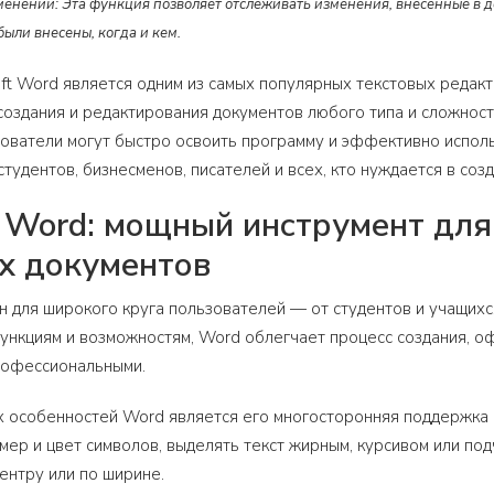
енений: Эта функция позволяет отслеживать изменения, внесенные в д
ыли внесены, когда и кем.
ft Word является одним из самых популярных текстовых редак
создания и редактирования документов любого типа и сложност
ователи могут быстро освоить программу и эффективно исполь
студентов, бизнесменов, писателей и всех, кто нуждается в соз
t Word: мощный инструмент дл
х документов
 для широкого круга пользователей — от студентов и учащихс
нкциям и возможностям, Word облегчает процесс создания, оф
рофессиональными.
 особенностей Word является его многосторонняя поддержка 
мер и цвет символов, выделять текст жирным, курсивом или по
центру или по ширине.