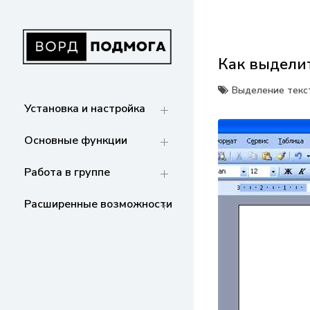
Перейти
к
содержанию
Как выдели
ВОРДПОДМОГА
Ваш гид в мире Microsoft Word. Инструкции
по установке, функциям,
Выделение текс
структурированию документов и
Установка и настройка
совместной работе. Станьте мастером
Word!
Основные функции
Работа в группе
Расширенные возможности