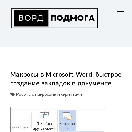
Перейти
к
содержанию
ВОРДПОДМОГА
Ваш гид в мире Microsoft Word. Инструкции по установке, функциям,
структурированию документов и совместной работе. Станьте
мастером Word!
Макросы в Microsoft Word: быстрое
создание закладок в документе
Работа с макросами и скриптами