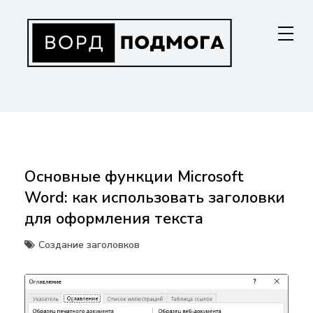
Перейти
к
содержанию
ВОРДПОДМОГА
Ваш гид в мире Microsoft Word. Инструкции по установке, функциям,
структурированию документов и совместной работе. Станьте
мастером Word!
Основные функции Microsoft
Word: как использовать заголовки
для оформления текста
Создание заголовков