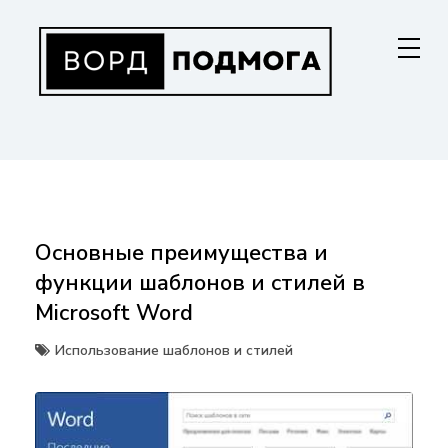
Перейти
к
содержанию
ВОРДПОДМОГА
Ваш гид в мире Microsoft Word. Инструкции по установке, функциям,
структурированию документов и совместной работе. Станьте
мастером Word!
Основные преимущества и
функции шаблонов и стилей в
Microsoft Word
Использование шаблонов и стилей