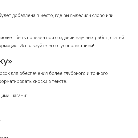
 будет добавлена в место, где вы выделили слово или
т может быть полезен при создании научных работ, статей
рмацию. Используйте его с удовольствием!
ку»
носок для обеспечения более глубокого и точного
орматировать сноски в тексте.
щими шагами:
.
.