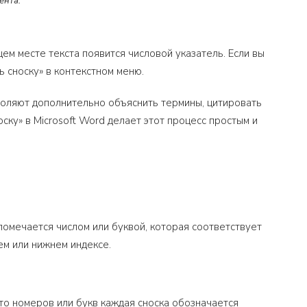
ента.
ем месте текста появится числовой указатель. Если вы
 сноску» в контекстном меню.
зволяют дополнительно объяснить термины, цитировать
ку» в Microsoft Word делает этот процесс простым и
омечается числом или буквой, которая соответствует
ем или нижнем индексе.
о номеров или букв каждая сноска обозначается