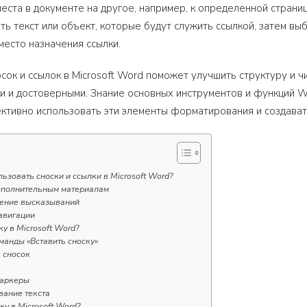
места в документе на другое, например, к определенной страниц
ь текст или объект, которые будут служить ссылкой, затем выб
место назначения ссылки.
сок и ссылок в Microsoft Word поможет улучшить структуру и ч
 и достоверными. Знание основных инструментов и функций Wo
ктивно использовать эти элементы форматирования и создава
ьзовать сноски и ссылки в Microsoft Word?
дополнительным материалам
дение высказываний
навигации
у в Microsoft Word?
манды «Вставить сноску»
 сносок
маркеры
вание текста
ку в Microsoft Word?