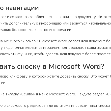
во навигации
сок и ссылок также облегчает навигацию по документу. Читате
учить дополнительную информацию или вернуться к изначально
ржащих большое количество информации.
вание сносок и ссылок в Microsoft Word делает ваш документ 
уп к дополнительным материалам, подтверждают ваши высказыв
овать эти функции, чтобы сделать ваш документ более профес
вить сноску в Microsoft Word?
ово или фразу, к которой хотите добавить сноску. Это может 
ции.
а вкладку «Ссылки» в меню Microsoft Word. Найдите раздел «Сн
кно сноскового редактора, где вы сможете ввести текст сноск