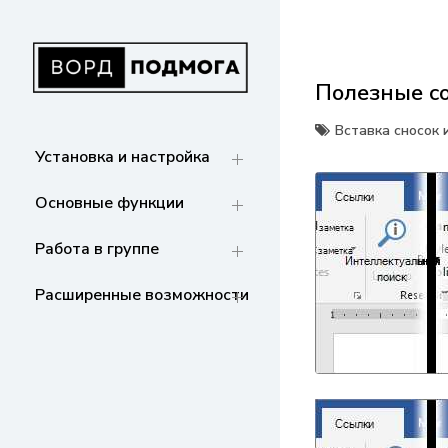
Перейти
к
содержанию
Полезные со
ВОРДПОДМОГА
Ваш гид в мире Microsoft Word. Инструкции
по установке, функциям,
Вставка сносок 
структурированию документов и
Установка и настройка
совместной работе. Станьте мастером
Word!
Основные функции
Работа в группе
Расширенные возможности