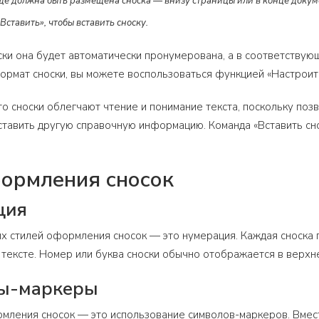
где должна быть размещена сноска — внизу страницы или в конце докум
ставить», чтобы вставить сноску.
ски она будет автоматически пронумерована, а в соответствующ
ормат сноски, вы можете воспользоваться функцией «Настроить
то сноски облегчают чтение и понимание текста, поскольку по
ставить другую справочную информацию. Команда «Вставить снос
ормления сносок
ция
х стилей оформления сносок — это нумерация. Каждая сноска п
 тексте. Номер или буква сноски обычно отображается в верхн
лы-маркеры
мления сносок — это использование символов-маркеров. Вмест