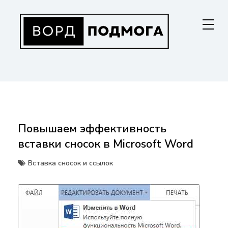
Перейти
к
содержанию
ВОРДПОДМОГА
Ваш гид в мире Microsoft Word. Инструкции по установке, функциям,
структурированию документов и совместной работе. Станьте
мастером Word!
Повышаем эффективность
вставки сносок в Microsoft Word
Вставка сносок и ссылок