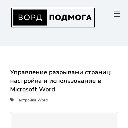
Перейти
к
содержанию
ВОРДПОДМОГА
Ваш гид в мире Microsoft Word. Инструкции по установке, функциям,
структурированию документов и совместной работе. Станьте
мастером Word!
Управление разрывами страниц:
настройка и использование в
Microsoft Word
Настройка Word