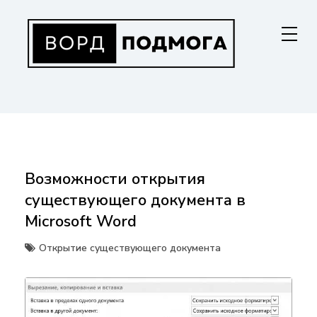
Перейти
к
содержанию
ВОРДПОДМОГА
Ваш гид в мире Microsoft Word. Инструкции по установке, функциям,
структурированию документов и совместной работе. Станьте
мастером Word!
Возможности открытия
существующего документа в
Microsoft Word
Открытие существующего документа